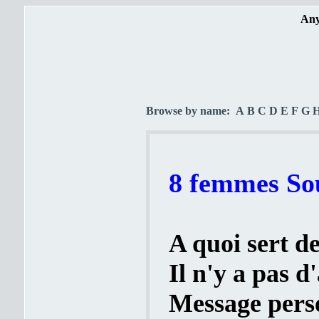
Any
Browse by name:
A
B
C
D
E
F
G
8 femmes Sou
A quoi sert de
Il n'y a pas 
Message perso