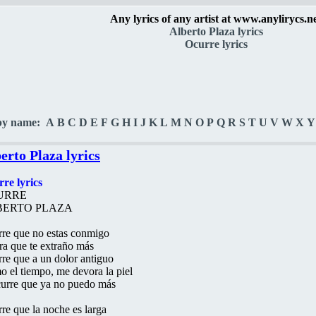
Any lyrics of any artist at www.anylirycs.n
Alberto Plaza lyrics
Ocurre lyrics
by name:
A
B
C
D
E
F
G
H
I
J
K
L
M
N
O
P
Q
R
S
T
U
V
W
X
Y
erto Plaza lyrics
re lyrics
URRE
BERTO PLAZA
re que no estas conmigo
a que te extraño más
re que a un dolor antiguo
 el tiempo, me devora la piel
urre que ya no puedo más
re que la noche es larga