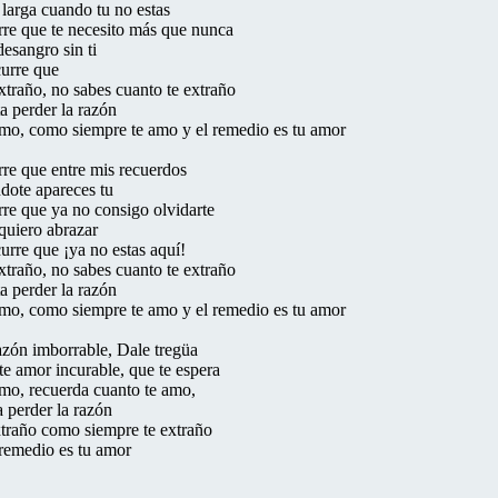
larga cuando tu no estas
re que te necesito más que nunca
esangro sin ti
urre que
xtraño, no sabes cuanto te extraño
a perder la razón
mo, como siempre te amo y el remedio es tu amor
re que entre mis recuerdos
dote apareces tu
re que ya no consigo olvidarte
 quiero abrazar
urre que ¡ya no estas aquí!
xtraño, no sabes cuanto te extraño
a perder la razón
mo, como siempre te amo y el remedio es tu amor
zón imborrable, Dale tregüa
te amor incurable, que te espera
mo, recuerda cuanto te amo,
a perder la razón
xtraño como siempre te extraño
 remedio es tu amor