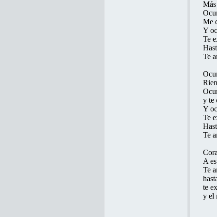
Más 
Ocur
Me d
Y oc
Te e
Hast
Te a
Ocur
Rien
Ocur
y te
Y oc
Te e
Hast
Te a
Cora
A es
Te a
hast
te e
y el