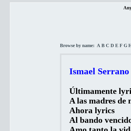
Any
Browse by name:
A
B
C
D
E
F
G
Ismael Serrano 
Últimamente lyri
A las madres de 
Ahora lyrics
Al bando vencido
Amo tanto la vid