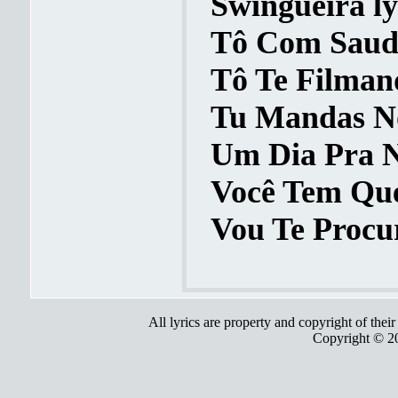
Swingueira ly
Tô Com Sauda
Tô Te Filmand
Tu Mandas No
Um Dia Pra Nó
Você Tem Que 
Vou Te Procur
All lyrics are property and copyright of thei
Copyright © 2