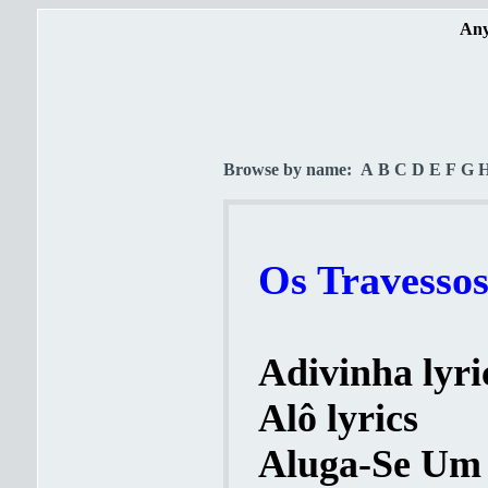
Any
Browse by name:
A
B
C
D
E
F
G
Os Travessos
Adivinha lyri
Alô lyrics
Aluga-Se Um 