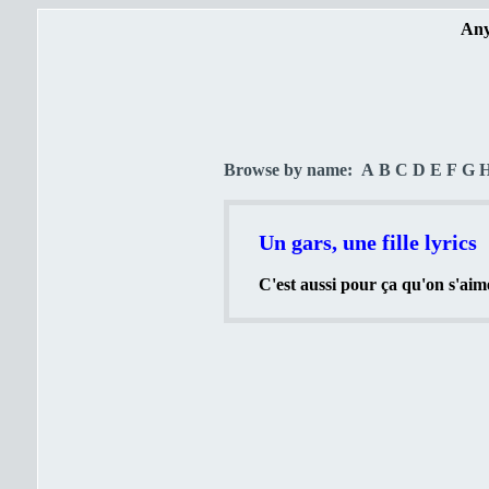
Any
Browse by name:
A
B
C
D
E
F
G
Un gars, une fille lyrics
C'est aussi pour ça qu'on s'aime