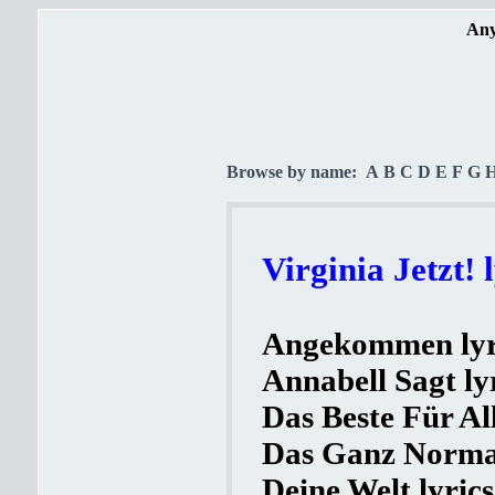
Any
Browse by name:
A
B
C
D
E
F
G
Virginia Jetzt! 
Angekommen lyr
Annabell Sagt ly
Das Beste Für All
Das Ganz Normal
Deine Welt lyrics