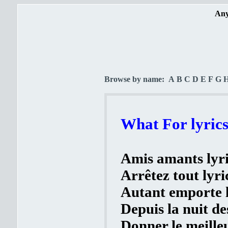
Any
Browse by name:
A
B
C
D
E
F
G
What For lyric
Amis amants lyri
Arrêtez tout lyri
Autant emporte l
Depuis la nuit de
Donner le meilleu